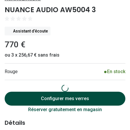
Lunettes 
NUANCE AUDIO AW5004 3
Lunettes 
Lunettes
Assistant d’écoute
Lunettes a
770 €
Lunettes d
ou 3 x 256,67 € sans frais
Lunettes d
Rouge
En stock
Formes
Lunettes 
Lunettes 
Configurer mes verres
Lunettes 
Réserver gratuitement en magasin
Lunettes 
Détails