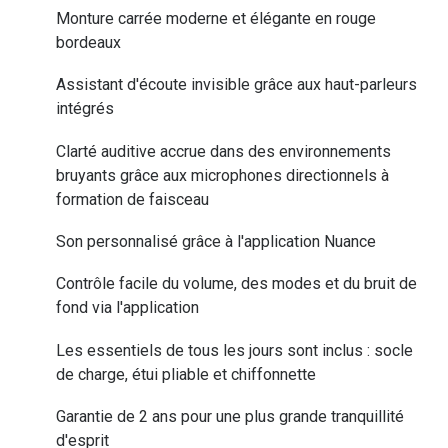
Lunettes d
Monture carrée moderne et élégante en rouge
bordeaux
Marque
Assistant d'écoute invisible grâce aux haut-parleurs
Ray-Ban
intégrés
Tory burch
Clarté auditive accrue dans des environnements
bruyants grâce aux microphones directionnels à
Coach
formation de faisceau
Unofficial
Son personnalisé grâce à l'application Nuance
DbyD
Contrôle facile du volume, des modes et du bruit de
Armani Ex
fond via l'application
Polo Ralp
Les essentiels de tous les jours sont inclus : socle
de charge, étui pliable et chiffonnette
Michael k
Toutes le
Garantie de 2 ans pour une plus grande tranquillité
d'esprit