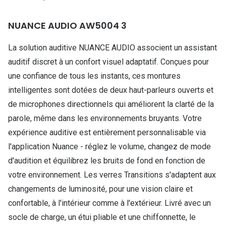
Nos con
NUANCE AUDIO AW5004 3
Comprend
La solution auditive NUANCE AUDIO associent un assistant
Comment c
auditif discret à un confort visuel adaptatif. Conçues pour
Comment e
une confiance de tous les instants, ces montures
intelligentes sont dotées de deux haut-parleurs ouverts et
La santé v
de microphones directionnels qui améliorent la clarté de la
Tous nos 
parole, même dans les environnements bruyants. Votre
expérience auditive est entièrement personnalisable via
Nos acc
l'application Nuance - réglez le volume, changez de mode
Accessoir
d'audition et équilibrez les bruits de fond en fonction de
votre environnement. Les verres Transitions s'adaptent aux
Accessoir
changements de luminosité, pour une vision claire et
Tous nos 
confortable, à l'intérieur comme à l'extérieur. Livré avec un
socle de charge, un étui pliable et une chiffonnette, le