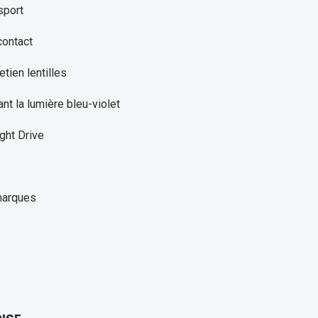
sport
contact
etien lentilles
ant la lumière bleu-violet
ght Drive
marques