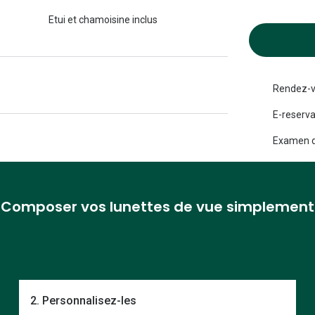
Michael kors
Toutes les marques
Etui et chamoisine inclus
panthos
Entretenir mes lentilles
Toutes les marques
ilotes
Rendez-v
E-reserva
Examen d
Composer vos lunettes de vue simplement
2. Personnalisez-les