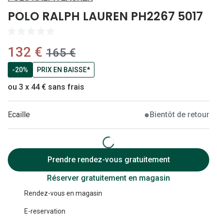
Lunettes 
POLO RALPH LAUREN PH2267 5017
Lunettes 
Lunettes
maintenant:
132 €
ancien prix:
165 €
Lunettes a
-20%
PRIX EN BAISSE*
Lunettes d
ou 3 x 44 € sans frais
Lunettes d
Ecaille
Bientôt de retour
Formes
Lunettes 
Prendre rendez-vous gratuitement
Lunettes 
Réserver gratuitement en magasin
Lunettes 
Rendez-vous en magasin
Lunettes 
E-reservation