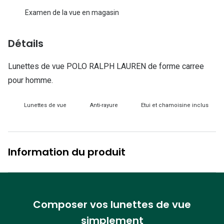
Lunettes d
Examen de la vue en magasin
Marque
Détails
Ray-Ban
Lunettes de vue POLO RALPH LAUREN de forme carree
Tory burch
pour homme.
Coach
Lunettes de vue
Anti-rayure
Etui et chamoisine inclus
Unofficial
DbyD
Armani Ex
Information du produit
Polo Ralp
Michael k
Composer vos lunettes de vue
Toutes le
simplement