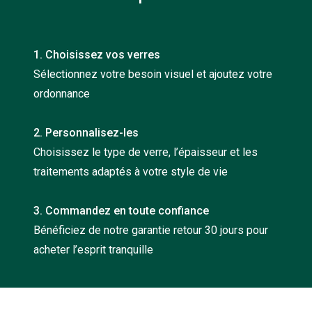
Nos con
Comprend
1. Choisissez vos verres
Comment c
Sélectionnez votre besoin visuel et ajoutez votre
ordonnance
Comment e
La santé v
2. Personnalisez-les
Choisissez le type de verre, l’épaisseur et les
Tous nos 
traitements adaptés à votre style de vie
Nos acc
3. Commandez en toute confiance
Accessoir
Bénéficiez de notre garantie retour 30 jours pour
Accessoir
acheter l’esprit tranquille
Tous nos 