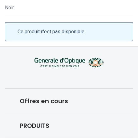
Lunettes 
Noir
Lunettes 
Lunettes
Ce produit n'est pas disponible
Lunettes a
Lunettes d
Lunettes d
Formes
Lunettes 
Offres en cours
Lunettes 
Lunettes 
Conditions des offres en cours
PRODUITS
Lunettes 
Forfaits optiques