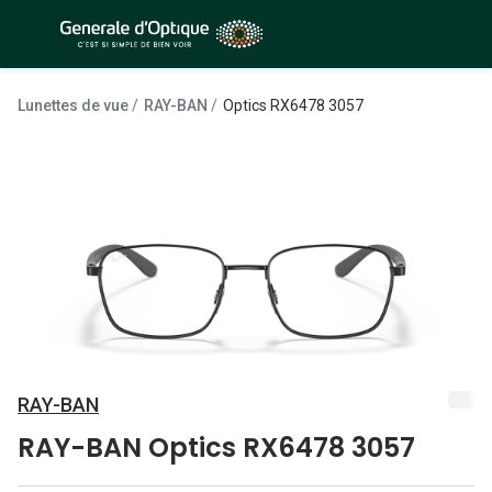
Passer
au
contenu
À la Une
Lunettes de soleil
principal
Lunettes de vue
RAY-BAN
Optics RX6478 3057
Sélection -50%
Outlet : J
Sélection -30%
Innovation
Sélection -20%
Lunettes d
Lunettes de vue
Examen de
Sélection -50%
Loi 100% 
Sélection -30%
Onesight :
Sélection -20%
RAY-BAN
Toutes le
RAY-BAN Optics RX6478 3057
Lunettes 