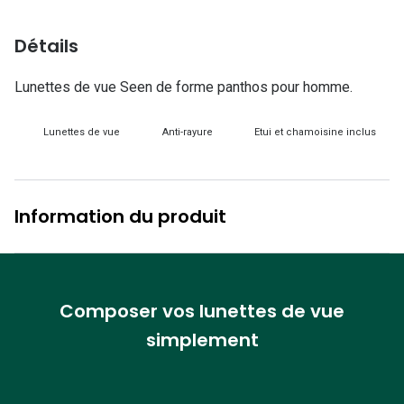
Lunettes d
Détails
Marque
Ray-Ban
Lunettes de vue Seen de forme panthos pour homme.
Tory burch
Lunettes de vue
Anti-rayure
Etui et chamoisine inclus
Coach
Unofficial
Information du produit
DbyD
Armani Ex
Polo Ralp
Composer vos lunettes de vue
simplement
Michael k
Toutes le