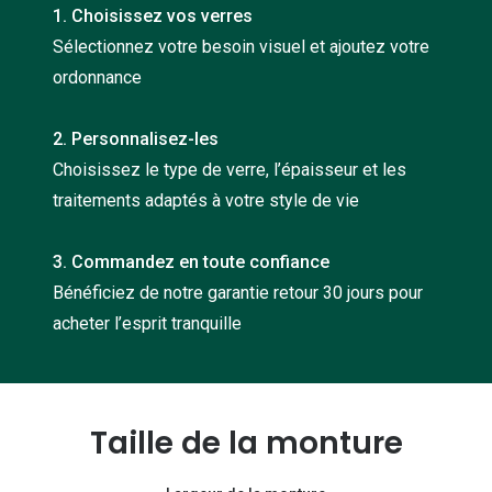
1. Choisissez vos verres
Nos con
Sélectionnez votre besoin visuel et ajoutez votre
Comprend
ordonnance
Comment c
2. Personnalisez-les
Comment e
Choisissez le type de verre, l’épaisseur et les
La santé v
traitements adaptés à votre style de vie
Tous nos 
3. Commandez en toute confiance
Bénéficiez de notre garantie retour 30 jours pour
Nos acc
acheter l’esprit tranquille
Accessoir
Accessoir
Tous nos 
Taille de la monture