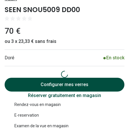
Lunettes 
SEEN SNOU5009 DD00
Lunettes 
Lunettes
70 €
Lunettes a
ou 3 x 23,33 € sans frais
Lunettes d
Doré
En stock
Lunettes d
Formes
Lunettes 
Configurer mes verres
Réserver gratuitement en magasin
Lunettes 
Rendez-vous en magasin
Lunettes 
E-reservation
Lunettes 
Examen de la vue en magasin