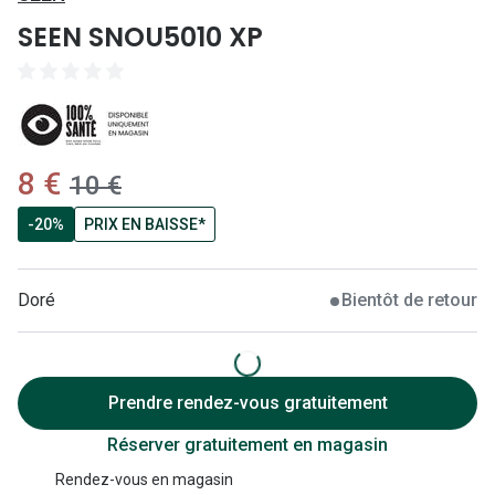
Lunettes 
SEEN SNOU5010 XP
Lunettes 
Lunettes
Lunettes a
maintenant:
8 €
Lunettes d
ancien prix:
10 €
Lunettes d
-20%
PRIX EN BAISSE*
Formes
Doré
Bientôt de retour
Lunettes 
Lunettes 
Prendre rendez-vous gratuitement
Lunettes 
Réserver gratuitement en magasin
Lunettes 
Rendez-vous en magasin