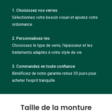
Nos con
1. Choisissez vos verres
Comprend
Sélectionnez votre besoin visuel et ajoutez votre
ordonnance
Comment c
Comment e
2. Personnalisez-les
La santé v
Choisissez le type de verre, l’épaisseur et les
traitements adaptés à votre style de vie
Tous nos 
3. Commandez en toute confiance
Nos acc
Bénéficiez de notre garantie retour 30 jours pour
Accessoir
acheter l’esprit tranquille
Accessoir
Tous nos 
Taille de la monture