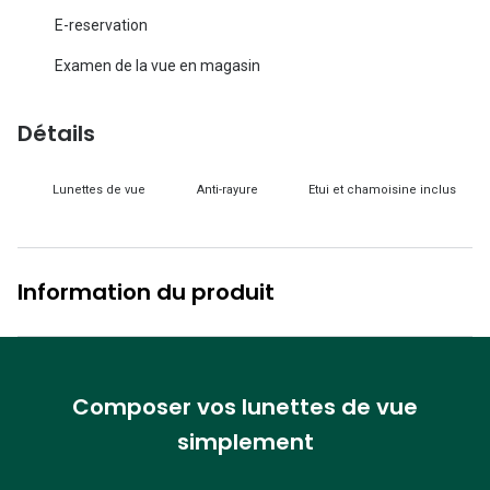
Lunettes d
E-reservation
Marque
Examen de la vue en magasin
Ray-Ban
Détails
Tory burch
Coach
Lunettes de vue
Anti-rayure
Etui et chamoisine inclus
Unofficial
DbyD
Information du produit
Armani Ex
Polo Ralp
Composer vos lunettes de vue
Michael k
simplement
Toutes le