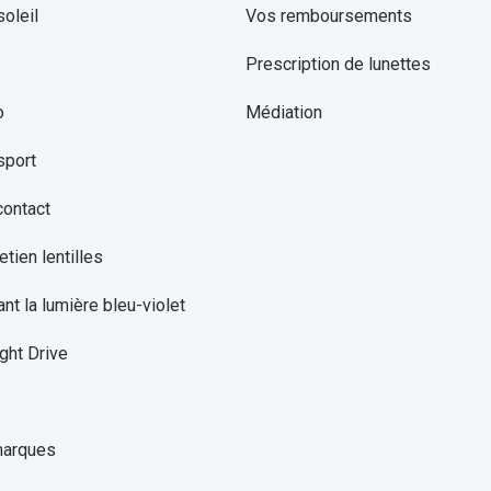
oleil
Vos remboursements
Prescription de lunettes
o
Médiation
sport
contact
etien lentilles
ant la lumière bleu-violet
ght Drive
marques