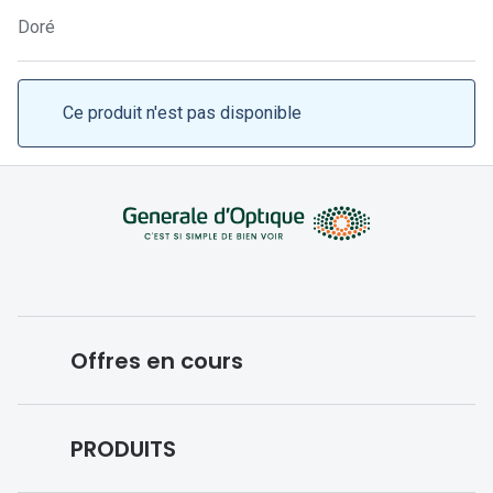
Lunettes 
Doré
Lunettes 
Lunettes
Ce produit n'est pas disponible
Lunettes a
Lunettes d
Lunettes d
Formes
Lunettes 
Offres en cours
Lunettes 
Lunettes 
Conditions des offres en cours
PRODUITS
Lunettes 
Forfaits optiques