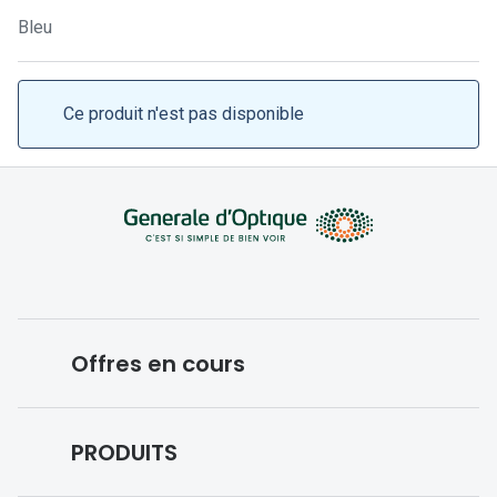
Lunettes 
Bleu
Lunettes 
Lunettes
Ce produit n'est pas disponible
Lunettes a
Lunettes d
Lunettes d
Formes
Lunettes 
Offres en cours
Lunettes 
Lunettes 
Conditions des offres en cours
PRODUITS
Lunettes 
Forfaits optiques