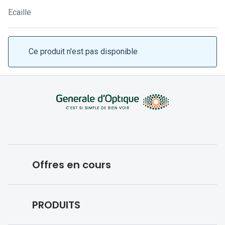
Lunettes 
Ecaille
Lunettes 
Lunettes
Ce produit n'est pas disponible
Lunettes a
Lunettes d
Lunettes d
Formes
Lunettes 
Offres en cours
Lunettes 
Lunettes 
Conditions des offres en cours
PRODUITS
Lunettes 
Forfaits optiques