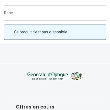
Lunettes 
Lunettes 
Rose
Lunettes
Lunettes a
Ce produit n'est pas disponible
Lunettes d
Lunettes d
Formes
Lunettes 
Lunettes 
Lunettes 
Lunettes 
Offres en cours