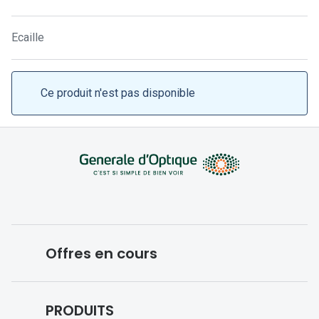
Lunettes 
Lunettes 
Ecaille
Lunettes
Lunettes a
Ce produit n'est pas disponible
Lunettes d
Lunettes d
Formes
Lunettes 
Lunettes 
Offres en cours
Lunettes 
Conditions des offres en cours
Lunettes 
PRODUITS