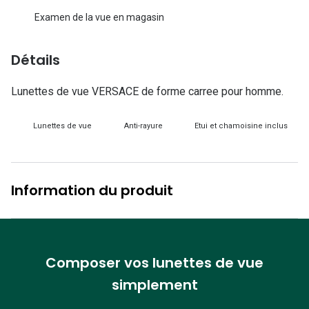
Lunettes d
Examen de la vue en magasin
Marque
Détails
Ray-Ban
Lunettes de vue VERSACE de forme carree pour homme.
Tory burch
Coach
Lunettes de vue
Anti-rayure
Etui et chamoisine inclus
Unofficial
DbyD
Information du produit
Armani Ex
Polo Ralp
Michael k
Composer vos lunettes de vue
simplement
Toutes le