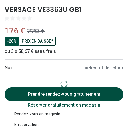
Lunettes 
VERSACE VE3363U GB1
Lunettes 
Lunettes
maintenant:
176 €
ancien prix:
220 €
Lunettes a
-20%
PRIX EN BAISSE*
Lunettes d
ou 3 x 58,67 € sans frais
Lunettes d
Noir
Bientôt de retour
Formes
Lunettes 
Prendre rendez-vous gratuitement
Lunettes 
Réserver gratuitement en magasin
Lunettes 
Rendez-vous en magasin
Lunettes 
E-reservation