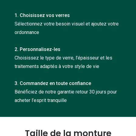
Nos con
1. Choisissez vos verres
Comprend
Sélectionnez votre besoin visuel et ajoutez votre
Comment c
ordonnance
Comment e
2. Personnalisez-les
La santé v
Choisissez le type de verre, l’épaisseur et les
traitements adaptés à votre style de vie
Tous nos 
Nos acc
3. Commandez en toute confiance
Bénéficiez de notre garantie retour 30 jours pour
Accessoir
acheter l’esprit tranquille
Accessoir
Tous nos 
Taille de la monture