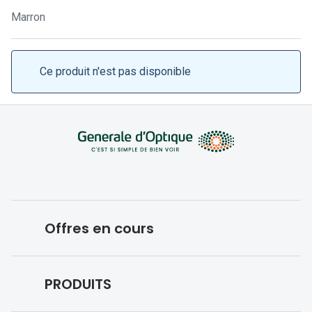
Lunettes 
Marron
Lunettes 
Lunettes
Ce produit n'est pas disponible
Lunettes a
Lunettes d
Lunettes d
Formes
Lunettes 
Offres en cours
Lunettes 
Lunettes 
Conditions des offres en cours
PRODUITS
Lunettes 
Forfaits optiques