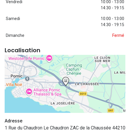
Vendredi
10:00 - 13:00
Nos con
14:30 - 19:15
Comprend
Samedi
10:00 - 13:00
14:30 - 19:15
Comment c
Dimanche
Fermé
Comment e
Localisation
La santé v
Tous nos 
Nos acc
Accessoir
Accessoir
Tous nos 
Adresse
1 Rue du Chaudron Le Chaudron ZAC de la Chaussée 44210