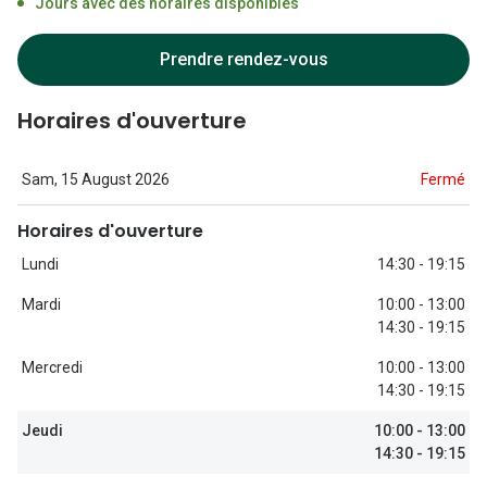
Jours avec des horaires disponibles
Lunettes d
Marque
Prendre rendez-vous
Ray-Ban
Horaires d'ouverture
Tory burch
Sam, 15 August 2026
Fermé
Coach
Horaires d'ouverture
Unofficial
Lundi
14:30 - 19:15
DbyD
Mardi
10:00 - 13:00
Armani Ex
14:30 - 19:15
Polo Ralp
Mercredi
10:00 - 13:00
14:30 - 19:15
Michael k
Jeudi
10:00 - 13:00
Toutes le
14:30 - 19:15