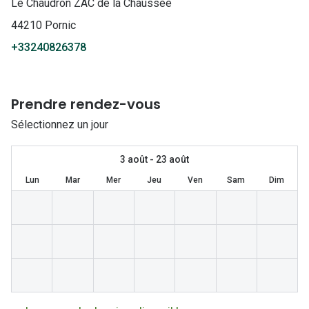
Lunettes 
Le Chaudron ZAC de la Chaussée
44210 Pornic
Lunettes 
+33240826378
Lunettes
Lunettes a
Prendre rendez-vous
Lunettes d
Sélectionnez un jour
Lunettes d
3 août - 23 août
Formes
Lun
Mar
Mer
Jeu
Ven
Sam
Dim
Lunettes 
Lunettes 
Lunettes 
Lunettes 