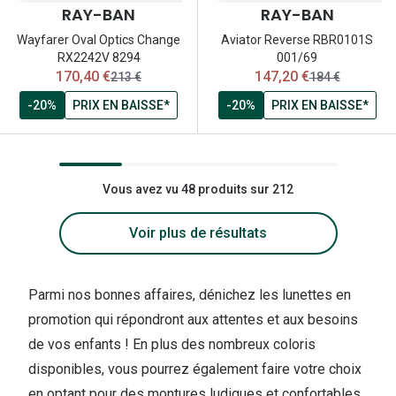
RAY-BAN
RAY-BAN
Wayfarer Oval Optics Change
Aviator Reverse RBR0101S
RX2242V 8294
001/69
maintenant:
maintenant:
170,40 €
147,20 €
ancien prix:
ancien prix:
213 €
184 €
-20%
PRIX EN BAISSE*
-20%
PRIX EN BAISSE*
Vous avez vu 48 produits sur 212
Voir plus de résultats
Parmi nos bonnes affaires, dénichez les lunettes en
promotion qui répondront aux attentes et aux besoins
de vos enfants ! En plus des nombreux coloris
disponibles, vous pourrez également faire votre choix
en optant pour des montures ludiques et confortables.