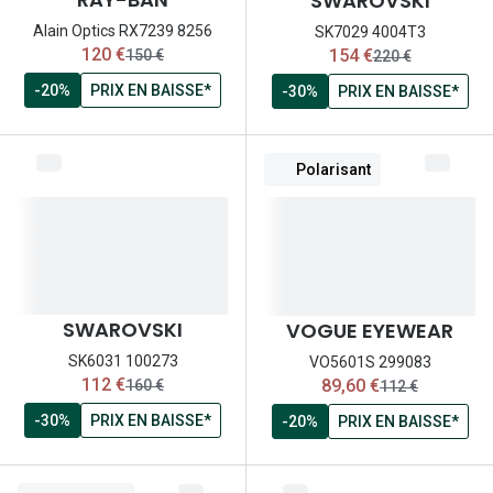
SWAROVSKI
Alain Optics RX7239 8256
SK7029 4004T3
maintenant:
maintenant:
120 €
154 €
ancien prix:
ancien prix:
150 €
220 €
-20%
PRIX EN BAISSE*
-30%
PRIX EN BAISSE*
Polarisant
SWAROVSKI
VOGUE EYEWEAR
SK6031 100273
VO5601S 299083
maintenant:
maintenant:
112 €
89,60 €
ancien prix:
ancien prix:
160 €
112 €
-30%
PRIX EN BAISSE*
-20%
PRIX EN BAISSE*