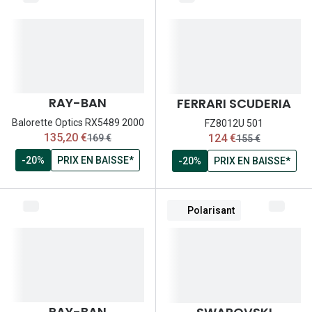
RAY-BAN
FERRARI SCUDERIA
Balorette Optics RX5489 2000
FZ8012U 501
maintenant:
maintenant:
135,20 €
124 €
ancien prix:
ancien prix:
169 €
155 €
-20%
PRIX EN BAISSE*
-20%
PRIX EN BAISSE*
Polarisant
RAY-BAN