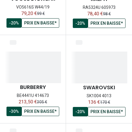
VO5616S W44/19
RA5324U 605973
maintenant:
maintenant:
79,20 €
78,40 €
ancien prix:
ancien prix:
99 €
98 €
-20%
PRIX EN BAISSE*
-20%
PRIX EN BAISSE*
BURBERRY
SWAROVSKI
BE4441U 414673
SK1004 4013
maintenant:
maintenant:
213,50 €
136 €
ancien prix:
ancien prix:
305 €
170 €
-30%
PRIX EN BAISSE*
-20%
PRIX EN BAISSE*