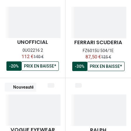
UNOFFICIAL
FERRARI SCUDERIA
0UO2216 2
FZ6015U 504/1E
maintenant:
maintenant:
112 €
87,50 €
ancien prix:
ancien prix:
140 €
125 €
-20%
PRIX EN BAISSE*
-30%
PRIX EN BAISSE*
Nouveauté
VOGUE EYEWEAR
RALPH