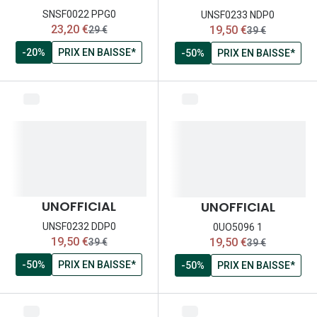
Nos con
SNSF0022 PPG0
UNSF0233 NDP0
maintenant:
maintenant:
23,20 €
19,50 €
ancien prix:
ancien prix:
29 €
39 €
Comprend
-20%
PRIX EN BAISSE*
-50%
PRIX EN BAISSE*
Comment c
Comment e
La santé v
Tous nos 
Nos acc
UNOFFICIAL
UNOFFICIAL
Accessoir
UNSF0232 DDP0
0UO5096 1
maintenant:
maintenant:
19,50 €
19,50 €
ancien prix:
ancien prix:
39 €
39 €
Accessoir
-50%
PRIX EN BAISSE*
-50%
PRIX EN BAISSE*
Tous nos 