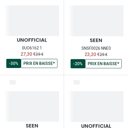
Lunettes d
Marque
Ray-Ban
Tory burch
UNOFFICIAL
SEEN
0UO6162 1
SNSF0026 NNE0
Coach
maintenant:
maintenant:
27,30 €
23,20 €
ancien prix:
ancien prix:
39 €
29 €
Unofficial
-30%
PRIX EN BAISSE*
-20%
PRIX EN BAISSE*
DbyD
Armani Ex
Polo Ralp
Michael k
Toutes le
SEEN
UNOFFICIAL