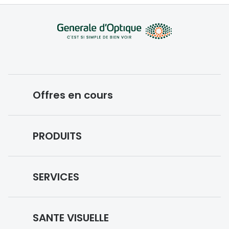
Offres en cours
Conditions des offres en cours
PRODUITS
Forfaits optiques
Lunettes de vue
SERVICES
Lunettes de soleil
Prise de rendez-vous
Lunettes IA
SANTE VISUELLE
Vos remboursements