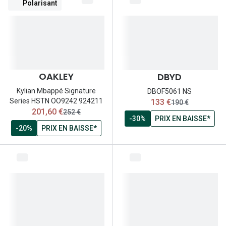
Polarisant
OAKLEY
DBYD
Kylian Mbappé Signature
DBOF5061 NS
maintenant:
Series HSTN OO9242 924211
133 €
ancien prix:
190 €
maintenant:
201,60 €
ancien prix:
252 €
-30%
PRIX EN BAISSE*
-20%
PRIX EN BAISSE*