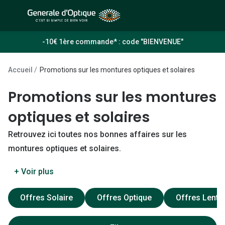
Passer
au
contenu
À la Une
Lunettes de soleil
-10€ 1ère commande* : code "BIENVENUE"
principal
Sélection -50%
Outlet : J
Accueil
Promotions sur les montures optiques et solaires
Sélection -30%
Innovation
Promotions sur les montures
Sélection -20%
Lunettes d
optiques et solaires
Lunettes de vue
Examen de
Retrouvez ici toutes nos bonnes affaires sur les
Sélection -50%
Loi 100% 
montures optiques et solaires.
Sélection -30%
Onesight :
+ Voir plus
Sélection -20%
Toutes le
Offres Solaire
Offres Optique
Offres Lentil
Lunettes 