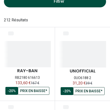
Lunettes 
Filtrer
Lunettes 
212 Résultats
Lunettes
Lunettes a
Lunettes d
Lunettes d
Formes
RAY-BAN
UNOFFICIAL
Lunettes 
RB2180 616613
0UO6188 2
Lunettes 
maintenant:
maintenant:
133,60 €
31,20 €
ancien prix:
ancien prix:
167 €
39 €
-20%
PRIX EN BAISSE*
-20%
PRIX EN BAISSE*
Lunettes 
Lunettes 