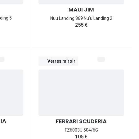
MAUI JIM
ding 5
Nuu Landing 869 Nu'u Landing 2
255 €
Verres miroir
IA
FERRARI SCUDERIA
FZ6003U 504/6G
105 €
rix: