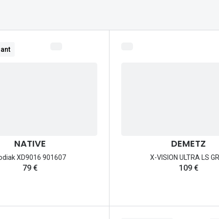
Michael kors
Toutes les marques
panthos
Entretenir mes lentilles
Toutes les marques
ilotes
sant
NATIVE
DEMETZ
odiak XD9016 901607
X-VISION ULTRA LS G
79 €
109 €