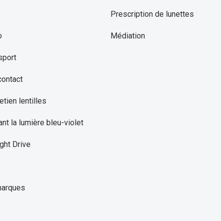
Prescription de lunettes
o
Médiation
sport
contact
etien lentilles
ant la lumière bleu-violet
ght Drive
marques