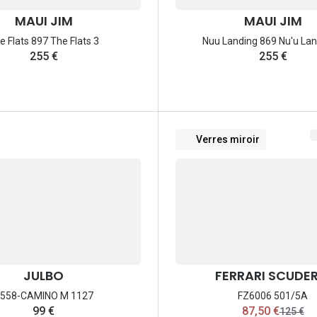
MAUI JIM
MAUI JIM
e Flats 897 The Flats 3
Nuu Landing 869 Nu'u Lan
255 €
255 €
Verres miroir
JULBO
FERRARI SCUDER
558-CAMINO M 1127
FZ6006 501/5A
maintenant:
99 €
87,50 €
ancien p
125 €