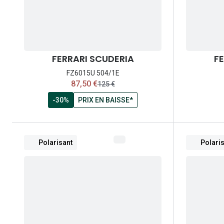
FERRARI SCUDERIA
FE
FZ6015U 504/1E
maintenant:
87,50 €
ancien prix:
125 €
-30%
PRIX EN BAISSE*
Polarisant
Polari