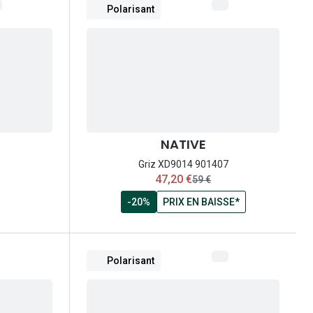
Polarisant
NATIVE
Griz XD9014 901407
maintenant:
47,20 €
ancien prix:
59 €
-20%
PRIX EN BAISSE*
Polarisant