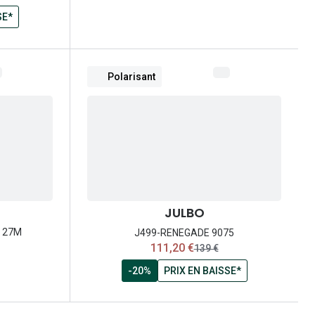
SE*
Polarisant
JULBO
e 27M
J499-RENEGADE 9075
maintenant:
111,20 €
ancien prix:
139 €
-20%
PRIX EN BAISSE*