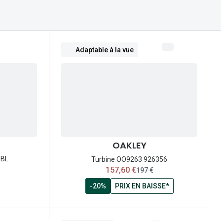
Accessoires audition
Tous nos accessoires
Adaptable à la vue
OAKLEY
RBL
Turbine OO9263 926356
maintenant:
157,60 €
ancien prix:
197 €
-20%
PRIX EN BAISSE*